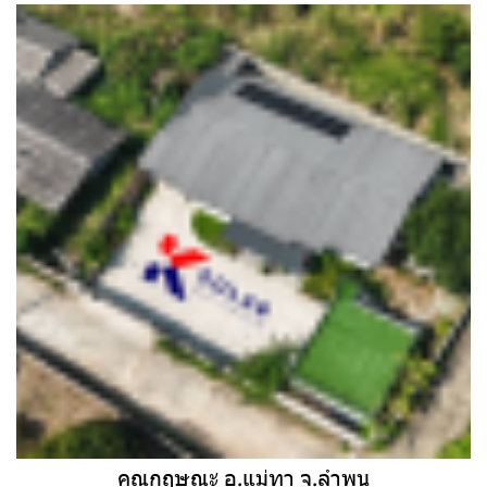
คุณกฤษณะ อ.แม่ทา จ.ลำพูน