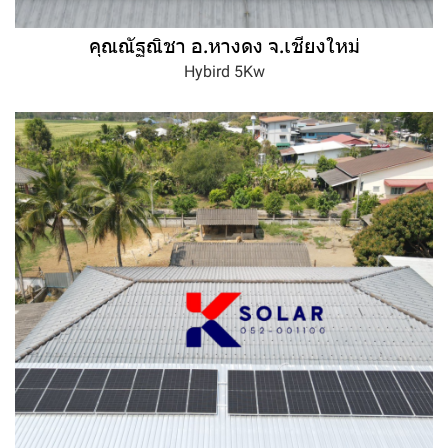
คุณณัฐณิชา อ.หางดง จ.เชียงใหม่
Hybird 5Kw