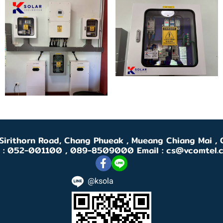
 Sirithorn Road, Chang Phueak , Mueang Chiang Mai 
l : 052-001100 , 089-8509000 Email : cs@vcomtel.
@ksola