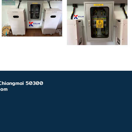
, Chiangmai 50300
com