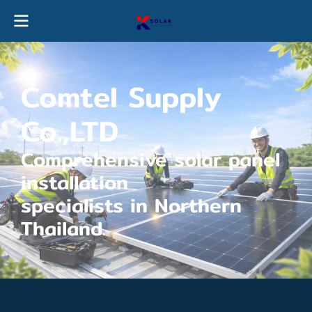
Comtel Supply
Co.,LTD
Comprehensive solar panel
installation
specialists in Northern
Thailand.