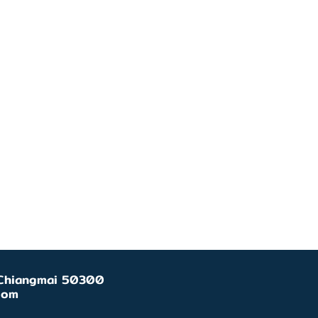
, Chiangmai 50300
com