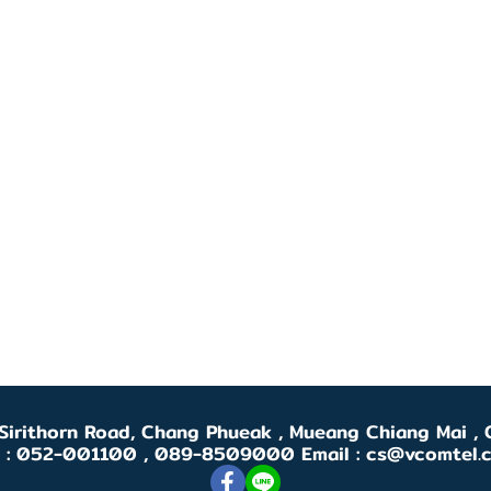
 Sirithorn Road, Chang Phueak , Mueang Chiang Mai 
l : 052-001100 , 089-8509000 Email : cs@vcomtel.