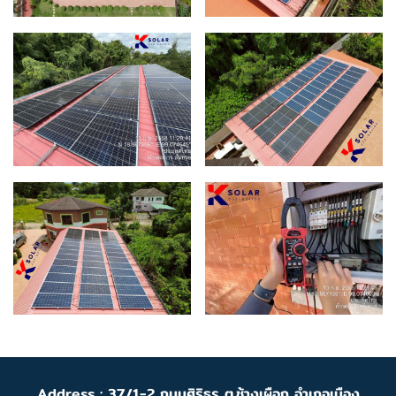
Address : 37/1-2 ถนนศิริธร ต.ช้างเผือก อำเภอเมือง