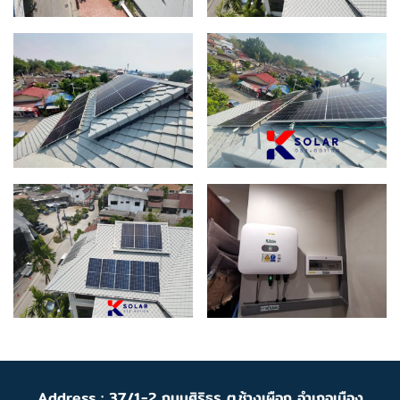
Address : 37/1-2 ถนนศิริธร ต.ช้างเผือก อำเภอเมือง