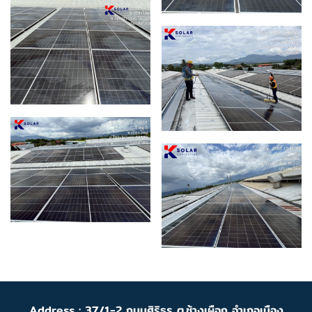
Address : 37/1-2 ถนนศิริธร ต.ช้างเผือก อำเภอเมือง